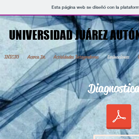
Esta página web se diseñó con la platafor
UNIVERSIDAD JUÁREZ AUTÓ
INICIO
Acerca De
Actividades Integradoras
Evaluaciones
Diagnostic